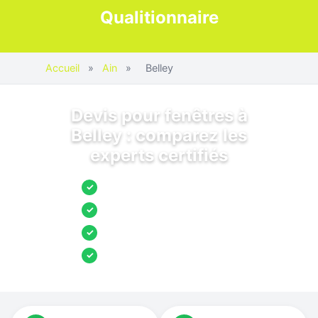
Qualitionnaire
Accueil
»
Ain
»
Belley
Devis pour fenêtres à
Belley : comparez les
experts certifiés
Jusqu’à 3 devis comparés
✓
Entreprises locales vérifiées
✓
Pose garantie
✓
Aides et primes incluses
✓