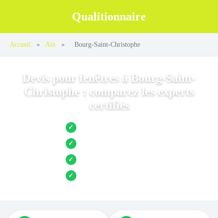
Qualitionnaire
Accueil
»
Ain
»
Bourg-Saint-Christophe
Devis pour fenêtres à Bourg-Saint-
Christophe : comparez les experts
certifiés
Jusqu’à 3 devis comparés
✓
Entreprises locales vérifiées
✓
Pose garantie
✓
Aides et primes incluses
✓