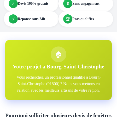
✓
🔒
Devis 100% gratuit
Sans engagement
⚡
🏆
Reponse sous 24h
Pros qualifies
🏠
Votre projet a Bourg-Saint-Christophe
Vous recherchez un professionnel qualifie a Bourg-
Saint-Christophe (01800) ? Nous vous mettons en
relation avec les meilleurs artisans de votre region.
Pourquoi solliciter plusieurs devis de fenêtres