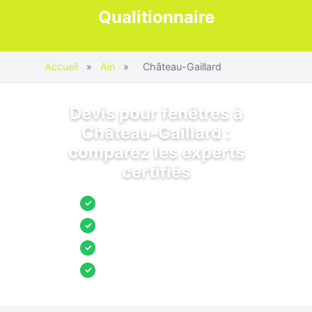
Qualitionnaire
Accueil
»
Ain
»
Château-Gaillard
Devis pour fenêtres à
Château-Gaillard :
comparez les experts
certifiés
Jusqu’à 3 devis comparés
✓
Entreprises locales vérifiées
✓
Pose garantie
✓
Aides et primes incluses
✓