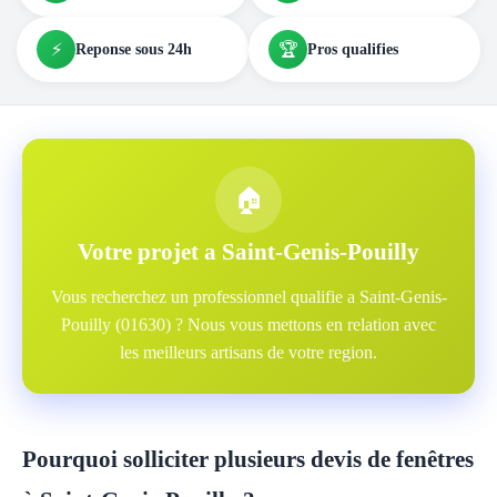
⚡
🏆
Reponse sous 24h
Pros qualifies
🏠
Votre projet a Saint-Genis-Pouilly
Vous recherchez un professionnel qualifie a Saint-Genis-
Pouilly (01630) ? Nous vous mettons en relation avec
les meilleurs artisans de votre region.
Pourquoi solliciter plusieurs devis de fenêtres