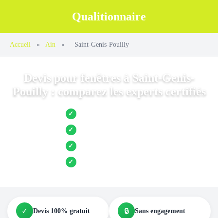
Qualitionnaire
Accueil
»
Ain
»
Saint-Genis-Pouilly
Devis pour fenêtres à Saint-Genis-
Pouilly : comparez les experts certifiés
Jusqu’à 3 devis comparés
✓
Entreprises locales vérifiées
✓
Pose garantie
✓
Aides et primes incluses
✓
✓
🔒
Devis 100% gratuit
Sans engagement