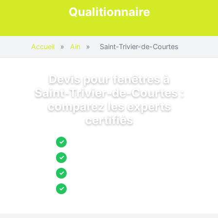
Qualitionnaire
Accueil
»
Ain
»
Saint-Trivier-de-Courtes
Devis pour fenêtres à
Saint-Trivier-de-Courtes :
comparez les experts
certifiés
Jusqu’à 3 devis comparés
✓
Entreprises locales vérifiées
✓
Pose garantie
✓
Aides et primes incluses
✓