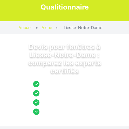
Qualitionnaire
Accueil
»
Aisne
»
Liesse-Notre-Dame
Devis pour fenêtres à
Liesse-Notre-Dame :
comparez les experts
certifiés
Jusqu’à 3 devis comparés
✓
Entreprises locales vérifiées
✓
Pose garantie
✓
Aides et primes incluses
✓