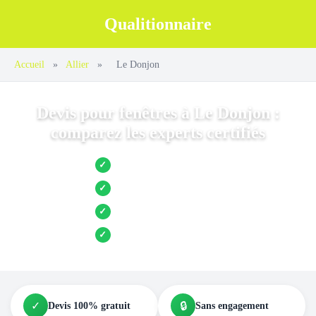
Qualitionnaire
Accueil
»
Allier
»
Le Donjon
Devis pour fenêtres à Le Donjon :
comparez les experts certifiés
Jusqu’à 3 devis comparés
✓
Entreprises locales vérifiées
✓
Pose garantie
✓
Aides et primes incluses
✓
✓
🔒
Devis 100% gratuit
Sans engagement