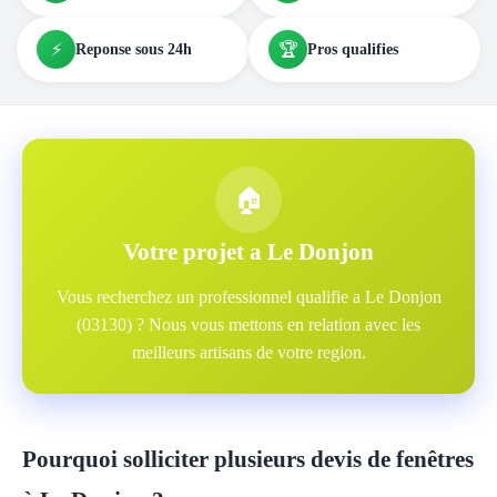
⚡
🏆
Reponse sous 24h
Pros qualifies
🏠
Votre projet a Le Donjon
Vous recherchez un professionnel qualifie a Le Donjon
(03130) ? Nous vous mettons en relation avec les
meilleurs artisans de votre region.
Pourquoi solliciter plusieurs devis de fenêtres