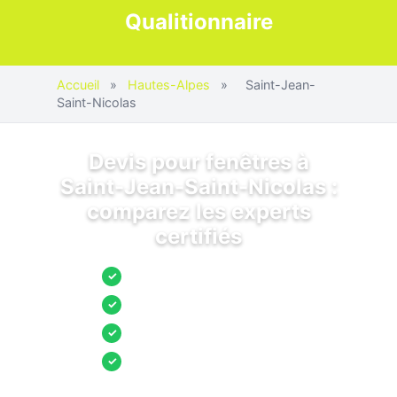
Qualitionnaire
Accueil
»
Hautes-Alpes
»
Saint-Jean-
Saint-Nicolas
Devis pour fenêtres à
Saint-Jean-Saint-Nicolas :
comparez les experts
certifiés
Jusqu’à 3 devis comparés
✓
Entreprises locales vérifiées
✓
Pose garantie
✓
Aides et primes incluses
✓