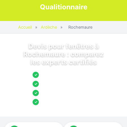
Qualitionnaire
Accueil
»
Ardèche
»
Rochemaure
Devis pour fenêtres à
Rochemaure : comparez
les experts certifiés
Jusqu’à 3 devis comparés
✓
Entreprises locales vérifiées
✓
Pose garantie
✓
Aides et primes incluses
✓