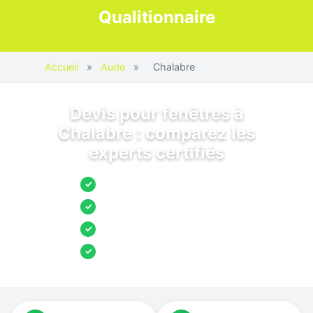
Qualitionnaire
Accueil
»
Aude
»
Chalabre
Devis pour fenêtres à
Chalabre : comparez les
experts certifiés
Jusqu’à 3 devis comparés
✓
Entreprises locales vérifiées
✓
Pose garantie
✓
Aides et primes incluses
✓