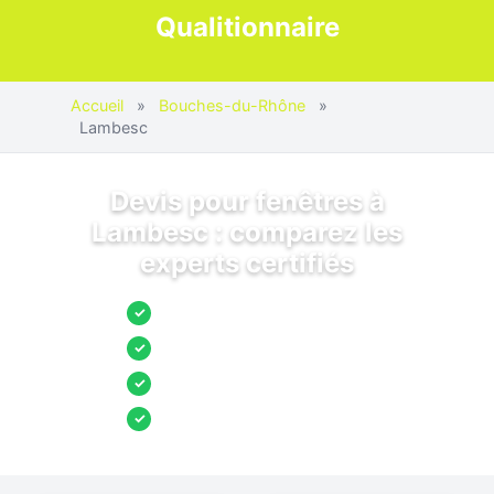
Qualitionnaire
Accueil
»
Bouches-du-Rhône
»
Lambesc
Devis pour fenêtres à
Lambesc : comparez les
experts certifiés
Jusqu’à 3 devis comparés
✓
Entreprises locales vérifiées
✓
Pose garantie
✓
Aides et primes incluses
✓