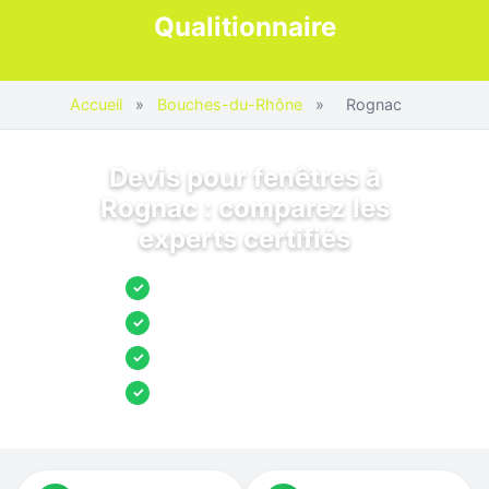
Qualitionnaire
Accueil
»
Bouches-du-Rhône
»
Rognac
Devis pour fenêtres à
Rognac : comparez les
experts certifiés
Jusqu’à 3 devis comparés
✓
Entreprises locales vérifiées
✓
Pose garantie
✓
Aides et primes incluses
✓