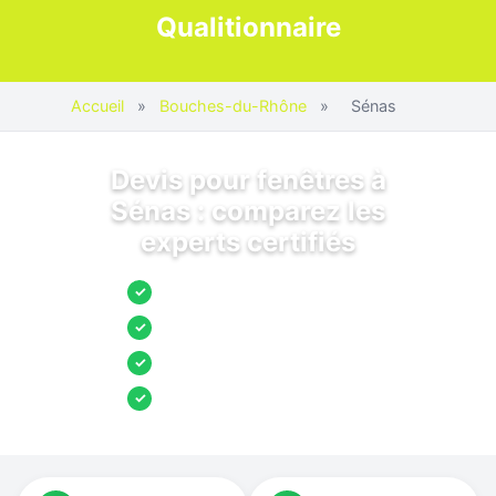
Qualitionnaire
Accueil
»
Bouches-du-Rhône
»
Sénas
Devis pour fenêtres à
Sénas : comparez les
experts certifiés
Jusqu’à 3 devis comparés
✓
Entreprises locales vérifiées
✓
Pose garantie
✓
Aides et primes incluses
✓