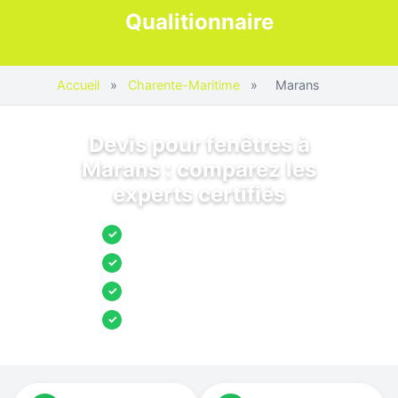
Qualitionnaire
Accueil
»
Charente-Maritime
»
Marans
Devis pour fenêtres à
Marans : comparez les
experts certifiés
Jusqu’à 3 devis comparés
✓
Entreprises locales vérifiées
✓
Pose garantie
✓
Aides et primes incluses
✓