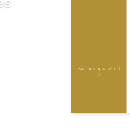
és
Vos choix apparaîtront
ici