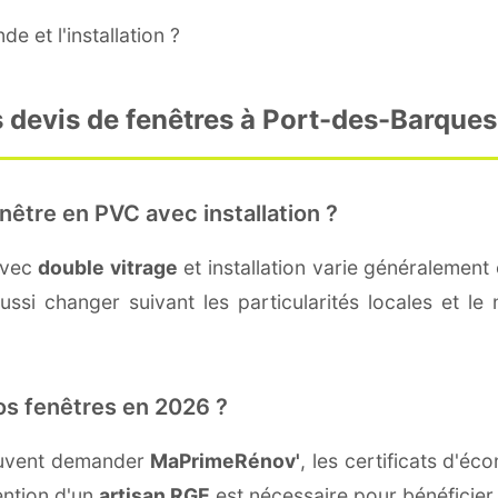
e et l'installation ?
s devis de fenêtres à Port-des-Barques
nêtre en PVC avec installation ?
avec
double vitrage
et installation varie généralement 
ssi changer suivant les particularités locales et le 
os fenêtres en 2026 ?
euvent demander
MaPrimeRénov'
, les certificats d'é
ention d'un
artisan RGE
est nécessaire pour bénéficier