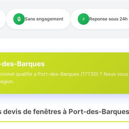
🔒
⚡
Sans engagement
Reponse sous 24h
t-des-Barques
ionnel qualifie a Port-des-Barques (17730) ? Nous vous 
region.
rs devis de fenêtres à Port-des-Barques