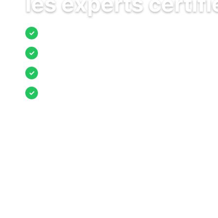
les experts certifi
Jusqu’à 3 devis comparés
✓
Entreprises locales vérifiées
✓
Pose garantie
✓
Aides et primes incluses
✓