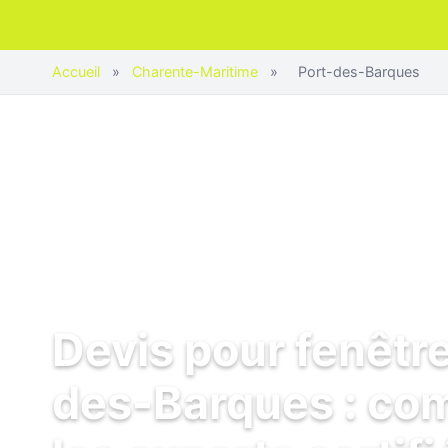
Accueil
»
Charente-Maritime
»
Port-des-Barques
Devis pour fenêtre
des-Barques : co