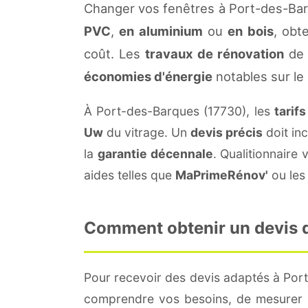
Changer vos fenêtres à Port-des-Bar
PVC
,
en aluminium
ou
en bois
, obt
coût. Les
travaux de rénovation
de 
économies d'énergie
notables sur le
À Port-des-Barques (17730), les
tarif
Uw
du vitrage. Un
devis précis
doit inc
la
garantie décennale
. Qualitionnair
aides telles que
MaPrimeRénov'
ou les 
Comment obtenir un devis d
Pour recevoir des devis adaptés à Po
comprendre vos besoins, de mesurer le