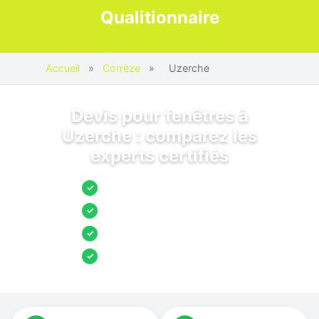
Qualitionnaire
Accueil
»
Corrèze
»
Uzerche
Devis pour fenêtres à
Uzerche : comparez les
experts certifiés
Jusqu’à 3 devis comparés
✓
Entreprises locales vérifiées
✓
Pose garantie
✓
Aides et primes incluses
✓