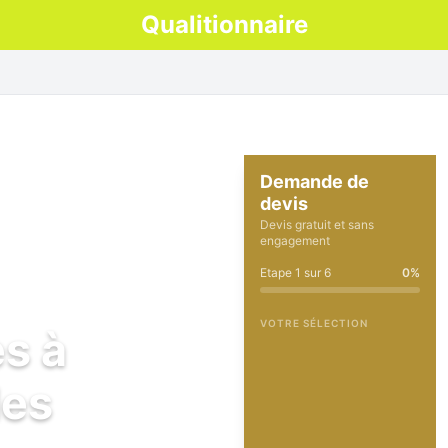
Qualitionnaire
Demande de
devis
Devis gratuit et sans
engagement
Etape
1
sur
6
0
%
VOTRE SÉLECTION
es à
les