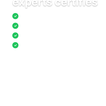
experts certifiés
Jusqu’à 3 devis comparés
✓
Entreprises locales vérifiées
✓
Pose garantie
✓
Aides et primes incluses
✓