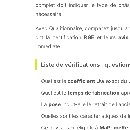
complet doit indiquer le type de châ
nécessaire.
Avec Qualitionnaire, comparez jusqu'à t
ont la certification
RGE
et leurs
avis
immédiate.
Liste de vérifications : question
Quel est le
coefficient Uw
exact du v
Quel est le
temps de fabrication
aprè
La
pose
inclut-elle le retrait de l'anc
Quelles sont les caractéristiques de 
Ce devis est-il éligible à
MaPrimeRén