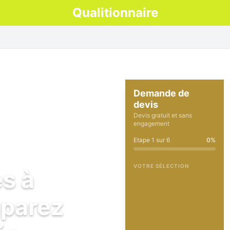
Qualitionnaire
Demande de
devis
Devis gratuit et sans
engagement
Etape
1
sur
6
0
%
VOTRE SÉLECTION
es à
mparez