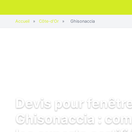
Accueil
»
Côte-d'Or
»
Ghisonaccia
Devis pour fenêtr
Ghisonaccia : co