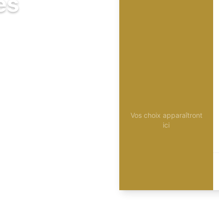
és
Vos choix apparaîtront
ici