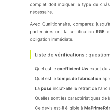
complet doit indiquer le type de châ
nécessaire.
Avec Qualitionnaire, comparez jusqu'à
partenaires ont la certification
RGE
et
obligation immédiate.
Liste de vérifications : question
Quel est le
coefficient Uw
exact du v
Quel est le
temps de fabrication
aprè
La
pose
inclut-elle le retrait de l'anc
Quelles sont les caractéristiques de 
Ce devis est-il éligible à
MaPrimeRén