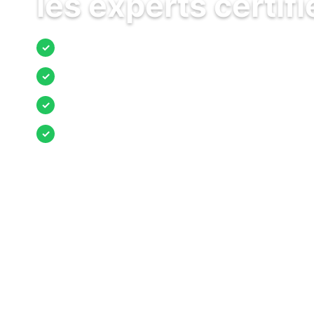
les experts certifi
Jusqu’à 3 devis comparés
✓
Entreprises locales vérifiées
✓
Pose garantie
✓
Aides et primes incluses
✓