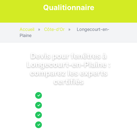
Qualitionnaire
Accueil
»
Côte-d'Or
»
Longecourt-en-
Plaine
Devis pour fenêtres à
Longecourt-en-Plaine :
comparez les experts
certifiés
Jusqu’à 3 devis comparés
✓
Entreprises locales vérifiées
✓
Pose garantie
✓
Aides et primes incluses
✓