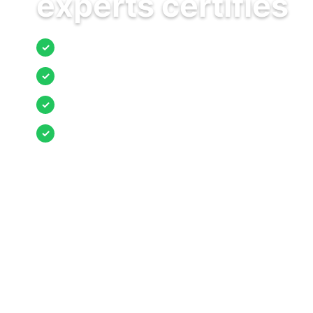
experts certifiés
Jusqu’à 3 devis comparés
✓
Entreprises locales vérifiées
✓
Pose garantie
✓
Aides et primes incluses
✓