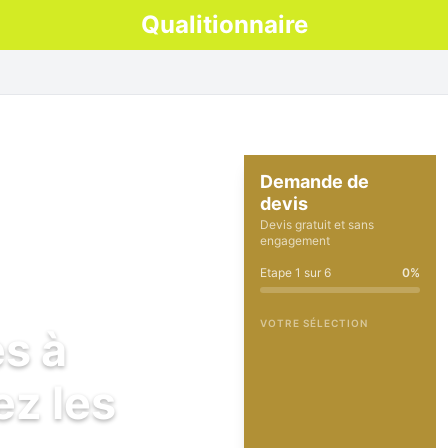
Qualitionnaire
Demande de
devis
Devis gratuit et sans
engagement
Etape
1
sur
6
0
%
VOTRE SÉLECTION
es à
ez les