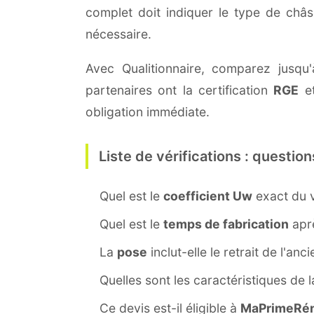
complet doit indiquer le type de châ
nécessaire.
Avec Qualitionnaire, comparez jusqu'
partenaires ont la certification
RGE
et
obligation immédiate.
Liste de vérifications : question
Quel est le
coefficient Uw
exact du v
Quel est le
temps de fabrication
aprè
La
pose
inclut-elle le retrait de l'anc
Quelles sont les caractéristiques de 
Ce devis est-il éligible à
MaPrimeRén