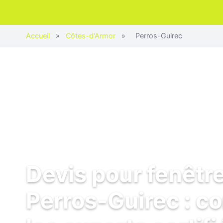
Accueil
»
Côtes-d'Armor
»
Perros-Guirec
Devis pour fenêtr
Perros-Guirec : c