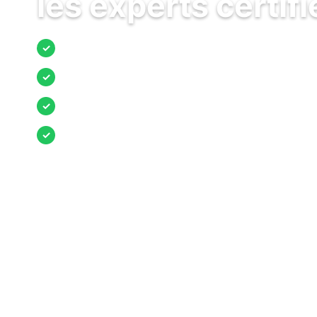
les experts certifi
Jusqu’à 3 devis comparés
✓
Entreprises locales vérifiées
✓
Pose garantie
✓
Aides et primes incluses
✓