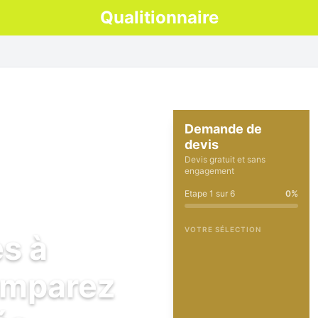
Qualitionnaire
Demande de
devis
Devis gratuit et sans
engagement
Etape
1
sur
6
0
%
VOTRE SÉLECTION
es à
omparez