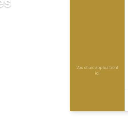
és
Vos choix apparaîtront
ici