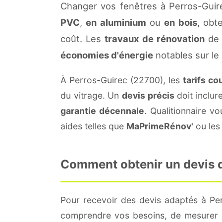
Changer vos fenêtres à Perros-Guir
PVC
,
en aluminium
ou
en bois
, obt
coût. Les
travaux de rénovation
de 
économies d'énergie
notables sur le
À Perros-Guirec (22700), les
tarifs co
du vitrage. Un
devis précis
doit inclur
garantie décennale
. Qualitionnaire 
aides telles que
MaPrimeRénov'
ou les 
Comment obtenir un devis de
Pour recevoir des devis adaptés à Pe
comprendre vos besoins, de mesurer le