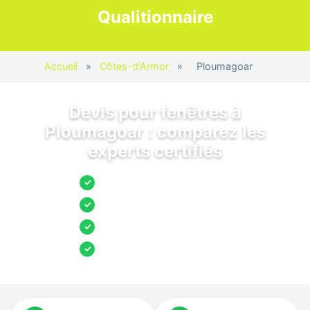
Qualitionnaire
Accueil
»
Côtes-d'Armor
»
Ploumagoar
Devis pour fenêtres à
Ploumagoar : comparez les
experts certifiés
Jusqu’à 3 devis comparés
✓
Entreprises locales vérifiées
✓
Pose garantie
✓
Aides et primes incluses
✓