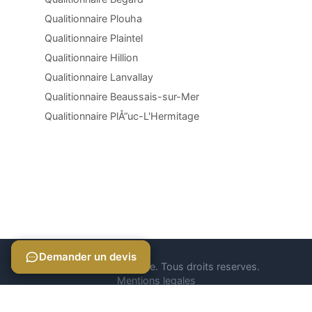
Qualitionnaire Plouha
Qualitionnaire Plaintel
Qualitionnaire Hillion
Qualitionnaire Lanvallay
Qualitionnaire Beaussais-sur-Mer
Qualitionnaire PlÅ“uc-L'Hermitage
Demander un devis
Demander un devis
© 2026 Qualitionnaire. Tous droits reserves.
Mentions legales