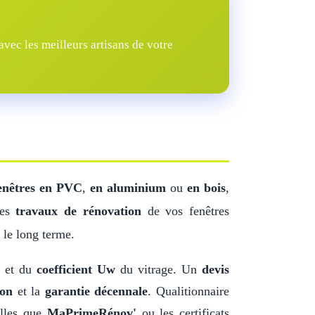
vec les meilleurs artisans de votre
enêtres en PVC
,
en aluminium
ou
en bois
,
Les
travaux de rénovation
de vos fenêtres
 le long terme.
s et du
coefficient Uw
du vitrage. Un
devis
ion
et la
garantie décennale
. Qualitionnaire
elles que
MaPrimeRénov'
ou les certificats