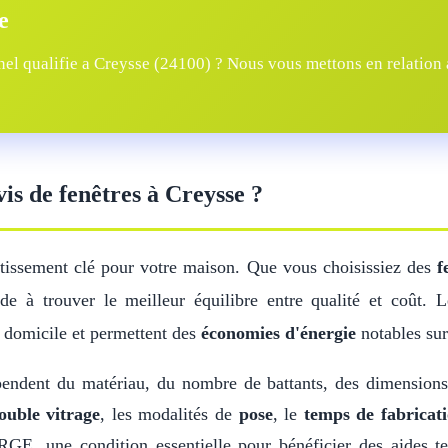
e
el qualifie a Creysse (24100) ? Nous vous mettons en relation a
vis de fenêtres à Creysse ?
stissement clé pour votre maison. Que vous choisissiez des
f
e à trouver le meilleur équilibre entre qualité et coût. 
 domicile et permettent des
économies d'énergie
notables sur
endent du matériau, du nombre de battants, des dimension
ouble vitrage
, les modalités de
pose
, le
temps de fabricat
GE, une condition essentielle pour bénéficier des aides t