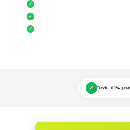
Entreprises locales vérifiées
✓
Pose garantie
✓
Aides et primes incluses
✓
✓
Devis 100% grat