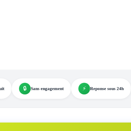
🔒
⚡
uit
Sans engagement
Reponse sous 24h