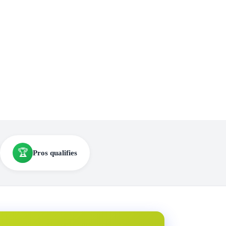
🏆
Pros qualifies