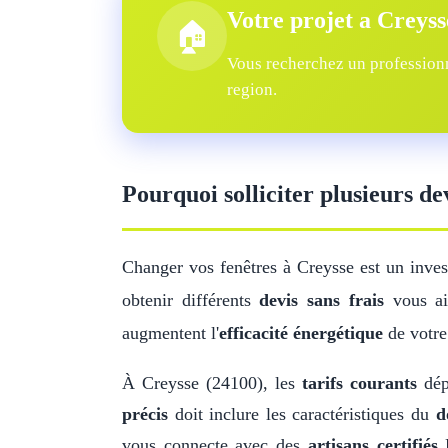
Votre projet a Creyss
🏠
Vous recherchez un professionn
region.
Pourquoi solliciter plusieurs de
Changer vos fenêtres à Creysse est un inve
obtenir différents
devis sans frais
vous aid
augmentent l'
efficacité énergétique
de votre
À Creysse (24100), les
tarifs courants
dép
précis
doit inclure les caractéristiques du
d
vous connecte avec des
artisans certifiés
R