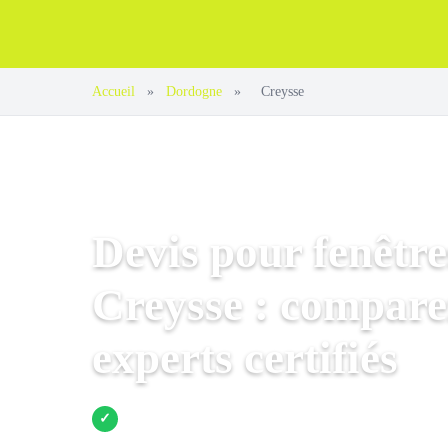
Accueil
»
Dordogne
»
Creysse
Devis pour fenêtre
Creysse : compare
experts certifiés
Jusqu’à 3 devis comparés
✓