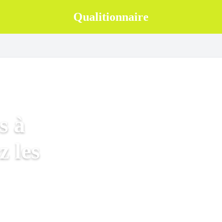
Qualitionnaire
s à
z les