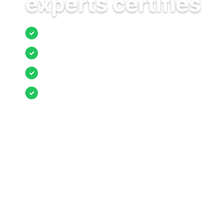
experts certifiés
Jusqu’à 3 devis comparés
✓
Entreprises locales vérifiées
✓
Pose garantie
✓
Aides et primes incluses
✓