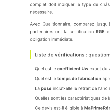
complet doit indiquer le type de châ
nécessaire.
Avec Qualitionnaire, comparez jusqu'
partenaires ont la certification
RGE
et
obligation immédiate.
Liste de vérifications : question
Quel est le
coefficient Uw
exact du v
Quel est le
temps de fabrication
aprè
La
pose
inclut-elle le retrait de l'anc
Quelles sont les caractéristiques de 
Ce devis est-il éligible à
MaPrimeRén