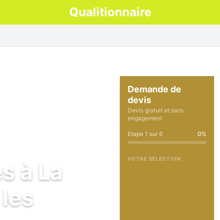
Qualitionnaire
Demande de
devis
Devis gratuit et sans
engagement
Etape
1
sur
6
0
%
VOTRE SÉLECTION
s à La
les