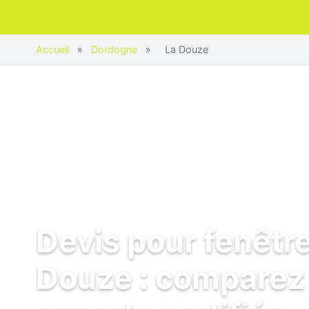
Accueil
»
Dordogne
»
La Douze
Devis pour fenêtre
Douze : comparez 