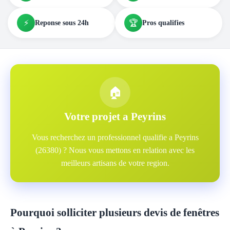
⚡
🏆
Reponse sous 24h
Pros qualifies
🏠
Votre projet a Peyrins
Vous recherchez un professionnel qualifie a Peyrins
(26380) ? Nous vous mettons en relation avec les
meilleurs artisans de votre region.
Pourquoi solliciter plusieurs devis de fenêtres