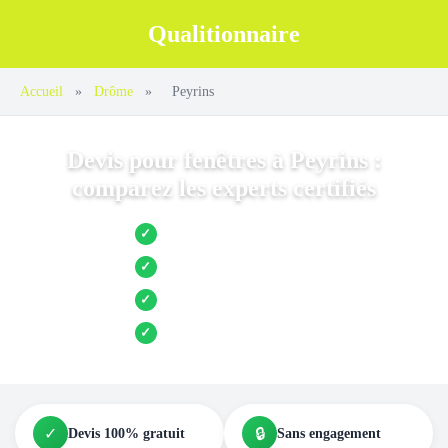
Qualitionnaire
Accueil
»
Drôme
»
Peyrins
Devis pour fenêtres à Peyrins :
comparez les experts certifiés
Jusqu’à 3 devis comparés
✓
Entreprises locales vérifiées
✓
Pose garantie
✓
Aides et primes incluses
✓
✓
🔒
Devis 100% gratuit
Sans engagement