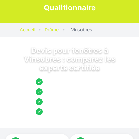
Qualitionnaire
Accueil
»
Drôme
»
Vinsobres
Devis pour fenêtres à
Vinsobres : comparez les
experts certifiés
Jusqu’à 3 devis comparés
✓
Entreprises locales vérifiées
✓
Pose garantie
✓
Aides et primes incluses
✓