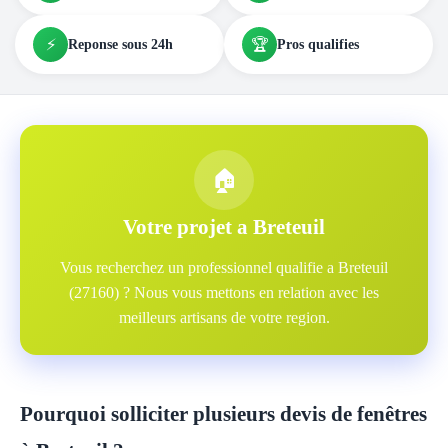
⚡
🏆
Reponse sous 24h
Pros qualifies
🏠
Votre projet a Breteuil
Vous recherchez un professionnel qualifie a Breteuil
(27160) ? Nous vous mettons en relation avec les
meilleurs artisans de votre region.
Pourquoi solliciter plusieurs devis de fenêtres