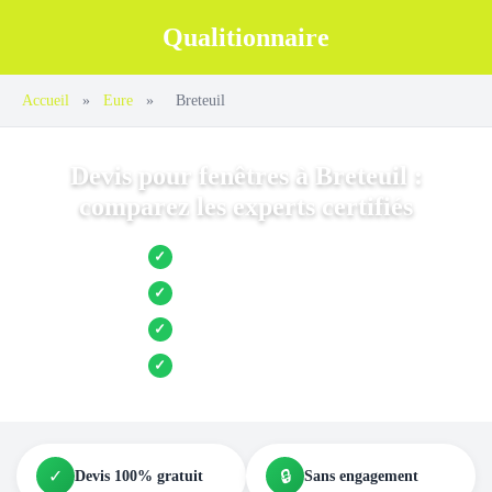
Qualitionnaire
Accueil
»
Eure
»
Breteuil
Devis pour fenêtres à Breteuil :
comparez les experts certifiés
Jusqu’à 3 devis comparés
✓
Entreprises locales vérifiées
✓
Pose garantie
✓
Aides et primes incluses
✓
✓
🔒
Devis 100% gratuit
Sans engagement