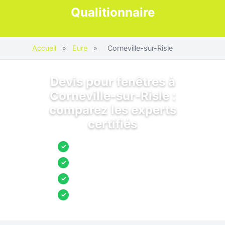
Qualitionnaire
Accueil
»
Eure
»
Corneville-sur-Risle
Devis pour fenêtres à
Corneville-sur-Risle :
comparez les experts
certifiés
Jusqu’à 3 devis comparés
✓
Entreprises locales vérifiées
✓
Pose garantie
✓
Aides et primes incluses
✓