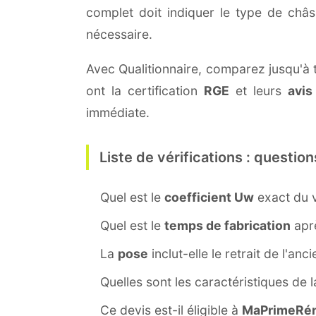
complet doit indiquer le type de châ
nécessaire.
Avec Qualitionnaire, comparez jusqu'à t
ont la certification
RGE
et leurs
avis
immédiate.
Liste de vérifications : question
Quel est le
coefficient Uw
exact du v
Quel est le
temps de fabrication
aprè
La
pose
inclut-elle le retrait de l'anc
Quelles sont les caractéristiques de 
Ce devis est-il éligible à
MaPrimeRén