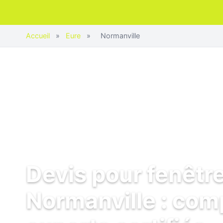
Accueil
»
Eure
»
Normanville
Devis pour fenêtr
Normanville : com