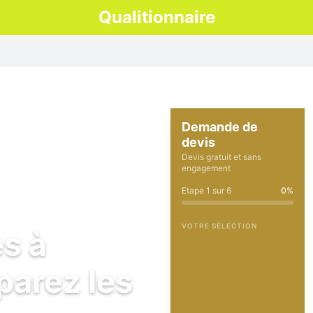
Qualitionnaire
Demande de
devis
Devis gratuit et sans
engagement
Etape
1
sur
6
0
%
VOTRE SÉLECTION
es à
parez les