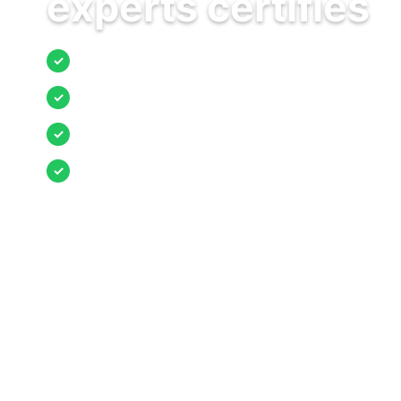
experts certifiés
Jusqu’à 3 devis comparés
✓
Entreprises locales vérifiées
✓
Pose garantie
✓
Aides et primes incluses
✓