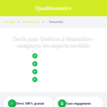
Qualitionnaire
Accueil
»
Eure-et-Loir
»
Senonches
Devis pour fenêtres à Senonches :
comparez les experts certifiés
Jusqu’à 3 devis comparés
✓
Entreprises locales vérifiées
✓
Pose garantie
✓
Aides et primes incluses
✓
✓
🔒
Devis 100% gratuit
Sans engagement