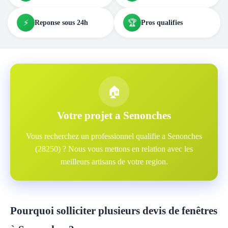
⚡
🏆
Reponse sous 24h
Pros qualifies
🏠
Votre projet a Senonches
Vous recherchez un professionnel qualifie a Senonches
(28250) ? Nous vous mettons en relation avec les
meilleurs artisans de votre region.
Pourquoi solliciter plusieurs devis de fenêtres