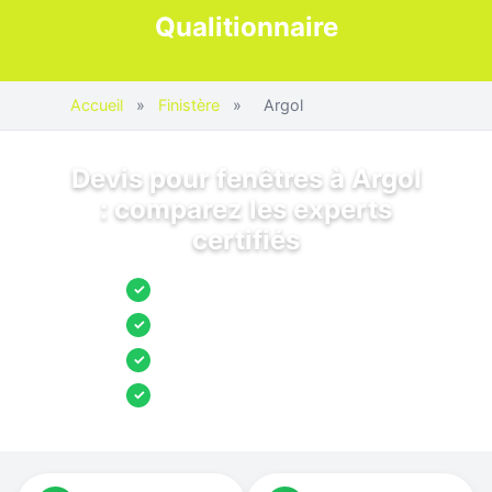
Qualitionnaire
Accueil
»
Finistère
»
Argol
Devis pour fenêtres à Argol
: comparez les experts
certifiés
Jusqu’à 3 devis comparés
✓
Entreprises locales vérifiées
✓
Pose garantie
✓
Aides et primes incluses
✓