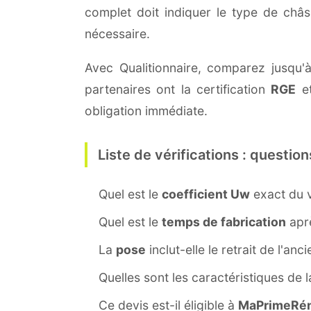
complet doit indiquer le type de châ
nécessaire.
Avec Qualitionnaire, comparez jusqu'à
partenaires ont la certification
RGE
et
obligation immédiate.
Liste de vérifications : question
Quel est le
coefficient Uw
exact du v
Quel est le
temps de fabrication
aprè
La
pose
inclut-elle le retrait de l'anc
Quelles sont les caractéristiques de 
Ce devis est-il éligible à
MaPrimeRén