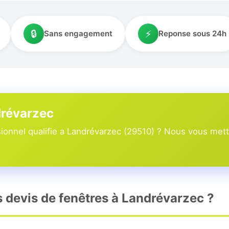
🔒
⚡
Sans engagement
Reponse sous 24h
drévarzec
onnel qualifie a Landrévarzec (29510) ? Nous vous metto
s devis de fenêtres à Landrévarzec ?