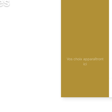
és
Vos choix apparaîtront
ici