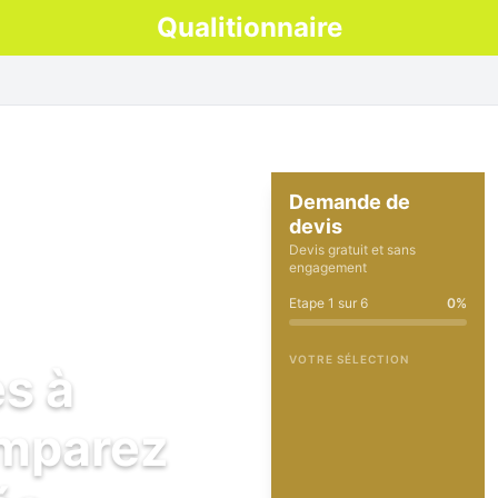
Qualitionnaire
Demande de
devis
Devis gratuit et sans
engagement
Etape
1
sur
6
0
%
VOTRE SÉLECTION
es à
omparez