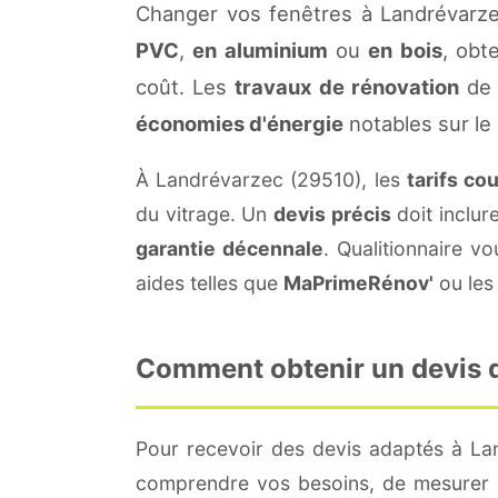
Changer vos fenêtres à Landrévarze
PVC
,
en aluminium
ou
en bois
, obt
coût. Les
travaux de rénovation
de 
économies d'énergie
notables sur le
À Landrévarzec (29510), les
tarifs co
du vitrage. Un
devis précis
doit inclur
garantie décennale
. Qualitionnaire 
aides telles que
MaPrimeRénov'
ou les 
Comment obtenir un devis d
Pour recevoir des devis adaptés à L
comprendre vos besoins, de mesurer le