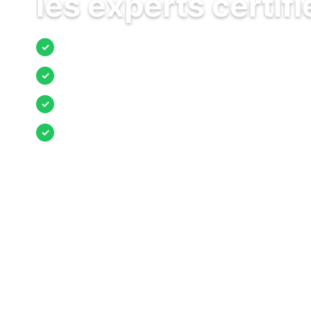
les experts certifi
Jusqu’à 3 devis comparés
✓
Entreprises locales vérifiées
✓
Pose garantie
✓
Aides et primes incluses
✓