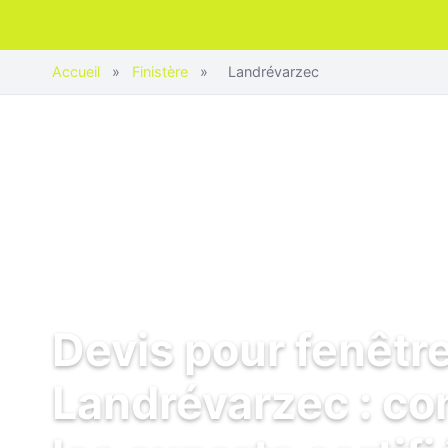
Accueil
»
Finistère
»
Landrévarzec
Devis pour fenêtr
Landrévarzec : c