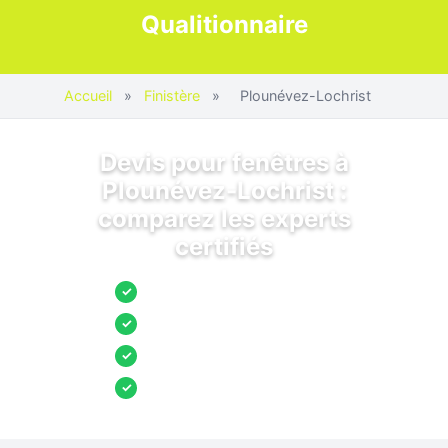
Qualitionnaire
Accueil
»
Finistère
»
Plounévez-Lochrist
Devis pour fenêtres à
Plounévez-Lochrist :
comparez les experts
certifiés
Jusqu’à 3 devis comparés
✓
Entreprises locales vérifiées
✓
Pose garantie
✓
Aides et primes incluses
✓