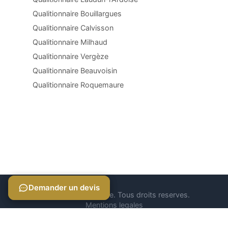
Qualitionnaire Bouillargues
Qualitionnaire Calvisson
Qualitionnaire Milhaud
Qualitionnaire Vergèze
Qualitionnaire Beauvoisin
Qualitionnaire Roquemaure
Demander un devis
Demander un devis
© 2026 Qualitionnaire. Tous droits reserves.
Mentions legales