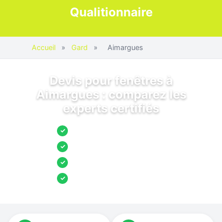
Qualitionnaire
Accueil
»
Gard
»
Aimargues
Devis pour fenêtres à
Aimargues : comparez les
experts certifiés
Jusqu’à 3 devis comparés
✓
Entreprises locales vérifiées
✓
Pose garantie
✓
Aides et primes incluses
✓