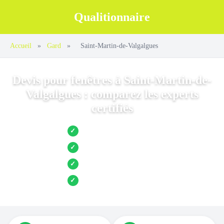
Qualitionnaire
Accueil
»
Gard
»
Saint-Martin-de-Valgalgues
Devis pour fenêtres à Saint-Martin-de-
Valgalgues : comparez les experts
certifiés
Jusqu’à 3 devis comparés
✓
Entreprises locales vérifiées
✓
Pose garantie
✓
Aides et primes incluses
✓