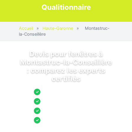
Qualitionnaire
Accueil
»
Haute-Garonne
»
Montastruc-
la-Conseillère
Devis pour fenêtres à
Montastruc-la-Conseillère
: comparez les experts
certifiés
Jusqu’à 3 devis comparés
✓
Entreprises locales vérifiées
✓
Pose garantie
✓
Aides et primes incluses
✓