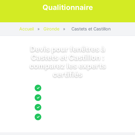
Qualitionnaire
Accueil
»
Gironde
»
Castets et Castillon
Devis pour fenêtres à
Castets et Castillon :
comparez les experts
certifiés
Jusqu’à 3 devis comparés
✓
Entreprises locales vérifiées
✓
Pose garantie
✓
Aides et primes incluses
✓