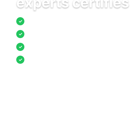
experts certifiés
Jusqu’à 3 devis comparés
✓
Entreprises locales vérifiées
✓
Pose garantie
✓
Aides et primes incluses
✓