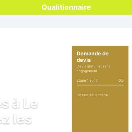
Qualitionnaire
Demande de
devis
Devis gratuit et sans
engagement
Etape
1
sur
6
0
%
VOTRE SÉLECTION
s à Le
z les