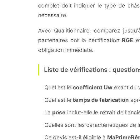
complet doit indiquer le type de châ
nécessaire.
Avec Qualitionnaire, comparez jusqu'
partenaires ont la certification
RGE
et
obligation immédiate.
Liste de vérifications : question
Quel est le
coefficient Uw
exact du v
Quel est le
temps de fabrication
aprè
La
pose
inclut-elle le retrait de l'anc
Quelles sont les caractéristiques de 
Ce devis est-il éligible à
MaPrimeRén