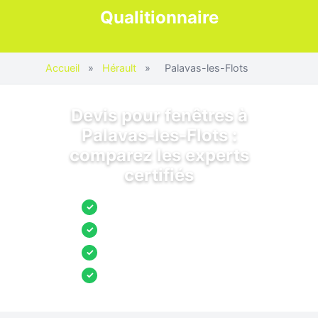
Qualitionnaire
Accueil
»
Hérault
»
Palavas-les-Flots
Devis pour fenêtres à
Palavas-les-Flots :
comparez les experts
certifiés
Jusqu’à 3 devis comparés
✓
Entreprises locales vérifiées
✓
Pose garantie
✓
Aides et primes incluses
✓