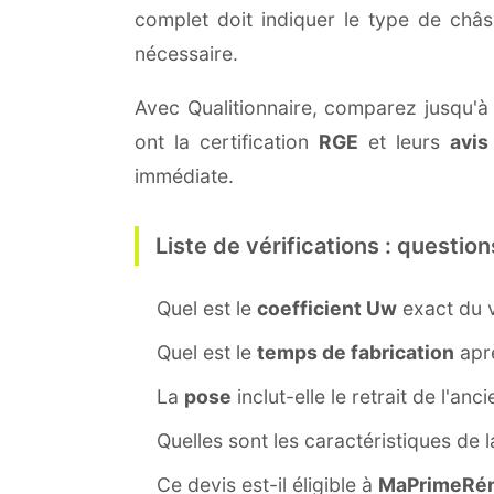
complet doit indiquer le type de châ
nécessaire.
Avec Qualitionnaire, comparez jusqu'à t
ont la certification
RGE
et leurs
avis
immédiate.
Liste de vérifications : question
Quel est le
coefficient Uw
exact du v
Quel est le
temps de fabrication
aprè
La
pose
inclut-elle le retrait de l'anc
Quelles sont les caractéristiques de 
Ce devis est-il éligible à
MaPrimeRén