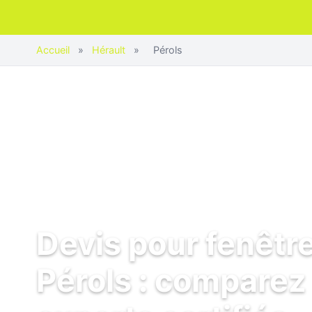
Accueil
»
Hérault
»
Pérols
Devis pour fenêtr
Pérols : comparez 