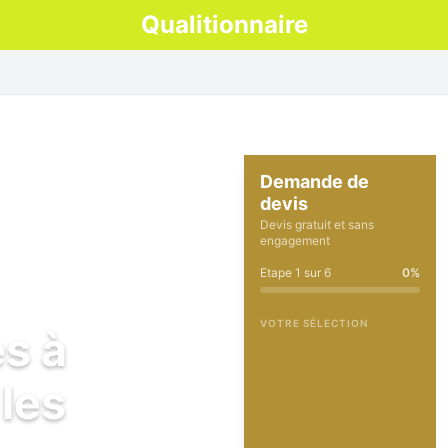
Qualitionnaire
Demande de
devis
Devis gratuit et sans
engagement
Etape
1
sur
6
0
%
VOTRE SÉLECTION
es à
les