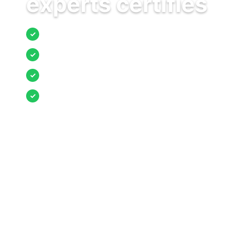
experts certifiés
Jusqu’à 3 devis comparés
✓
Entreprises locales vérifiées
✓
Pose garantie
✓
Aides et primes incluses
✓