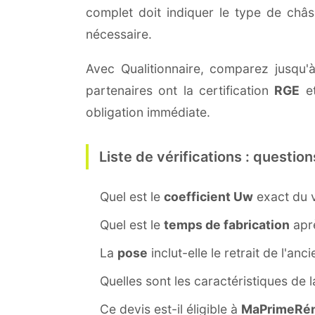
complet doit indiquer le type de châ
nécessaire.
Avec Qualitionnaire, comparez jusqu'à 
partenaires ont la certification
RGE
et
obligation immédiate.
Liste de vérifications : question
Quel est le
coefficient Uw
exact du v
Quel est le
temps de fabrication
aprè
La
pose
inclut-elle le retrait de l'anc
Quelles sont les caractéristiques de 
Ce devis est-il éligible à
MaPrimeRén