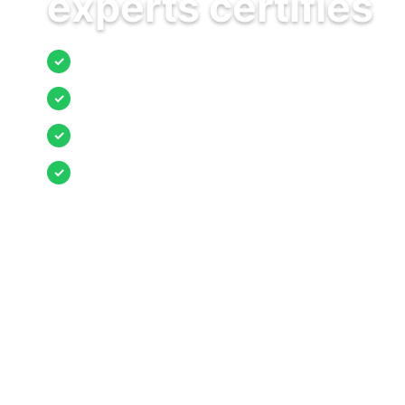
experts certifiés
Jusqu’à 3 devis comparés
✓
Entreprises locales vérifiées
✓
Pose garantie
✓
Aides et primes incluses
✓