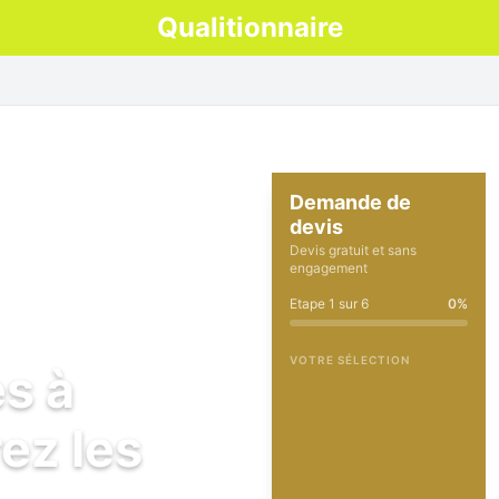
Qualitionnaire
Demande de
devis
Devis gratuit et sans
engagement
Etape
1
sur
6
0
%
VOTRE SÉLECTION
es à
ez les