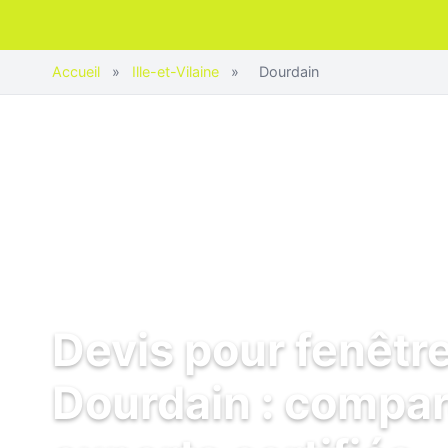
Accueil
»
Ille-et-Vilaine
»
Dourdain
Devis pour fenêtr
Dourdain : compar