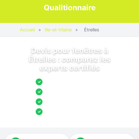
Qualitionnaire
Accueil
»
Ille-et-Vilaine
»
Étrelles
Devis pour fenêtres à
Étrelles : comparez les
experts certifiés
Jusqu’à 3 devis comparés
✓
Entreprises locales vérifiées
✓
Pose garantie
✓
Aides et primes incluses
✓