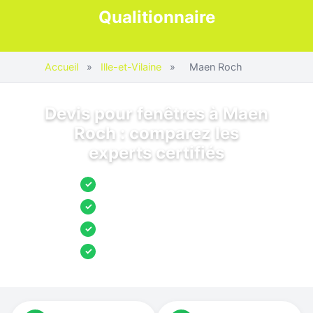
Qualitionnaire
Accueil
»
Ille-et-Vilaine
»
Maen Roch
Devis pour fenêtres à Maen
Roch : comparez les
experts certifiés
Jusqu’à 3 devis comparés
✓
Entreprises locales vérifiées
✓
Pose garantie
✓
Aides et primes incluses
✓