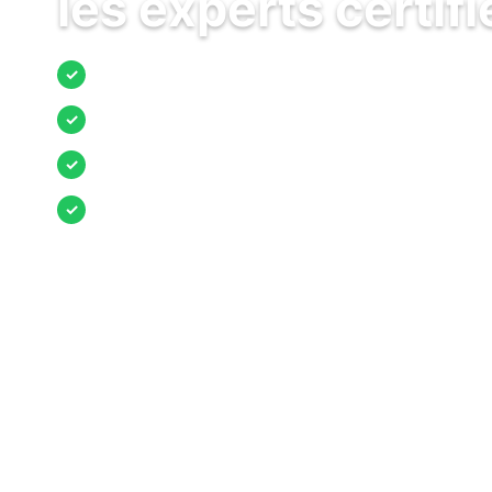
les experts certifi
Jusqu’à 3 devis comparés
✓
Entreprises locales vérifiées
✓
Pose garantie
✓
Aides et primes incluses
✓