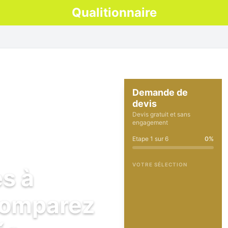
Qualitionnaire
Demande de
devis
Devis gratuit et sans
engagement
Etape
1
sur
6
0
%
VOTRE SÉLECTION
es à
comparez