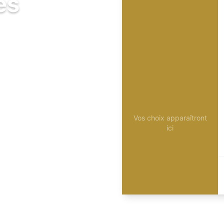
és
Vos choix apparaîtront
ici