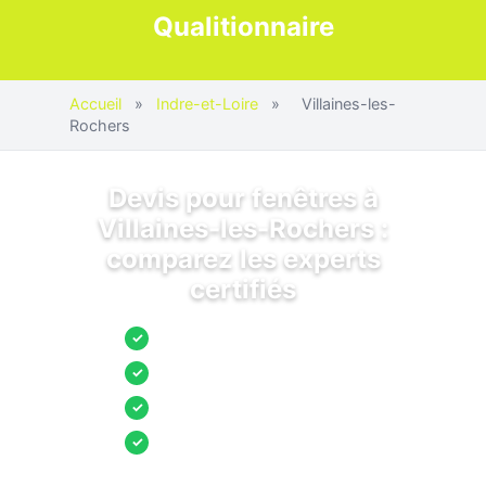
Qualitionnaire
Accueil
»
Indre-et-Loire
»
Villaines-les-
Rochers
Devis pour fenêtres à
Villaines-les-Rochers :
comparez les experts
certifiés
Jusqu’à 3 devis comparés
✓
Entreprises locales vérifiées
✓
Pose garantie
✓
Aides et primes incluses
✓