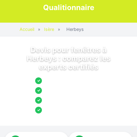
Qualitionnaire
Accueil
»
Isère
»
Herbeys
Devis pour fenêtres à
Herbeys : comparez les
experts certifiés
Jusqu’à 3 devis comparés
✓
Entreprises locales vérifiées
✓
Pose garantie
✓
Aides et primes incluses
✓