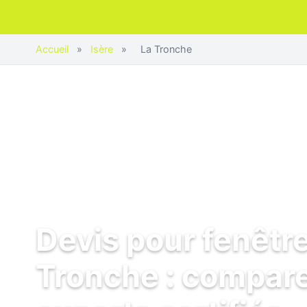
Accueil
»
Isère
»
La Tronche
Devis pour fenêtre
Tronche : compare