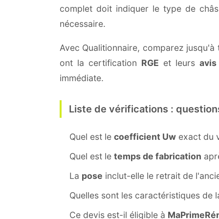
complet doit indiquer le type de châ
nécessaire.
Avec Qualitionnaire, comparez jusqu'à t
ont la certification
RGE
et leurs
avis
immédiate.
Liste de vérifications : question
Quel est le
coefficient Uw
exact du v
Quel est le
temps de fabrication
aprè
La
pose
inclut-elle le retrait de l'anc
Quelles sont les caractéristiques de 
Ce devis est-il éligible à
MaPrimeRén