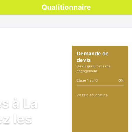
Qualitionnaire
Demande de
devis
Devis gratuit et sans
engagement
Etape
1
sur
6
0
%
VOTRE SÉLECTION
s à La
z les