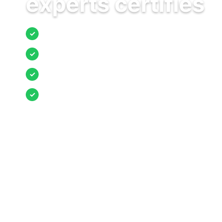
experts certifiés
Jusqu’à 3 devis comparés
✓
Entreprises locales vérifiées
✓
Pose garantie
✓
Aides et primes incluses
✓