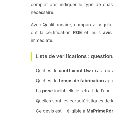
complet doit indiquer le type de châ
nécessaire.
Avec Qualitionnaire, comparez jusqu'à t
ont la certification
RGE
et leurs
avis
immédiate.
Liste de vérifications : question
Quel est le
coefficient Uw
exact du v
Quel est le
temps de fabrication
aprè
La
pose
inclut-elle le retrait de l'anc
Quelles sont les caractéristiques de 
Ce devis est-il éligible à
MaPrimeRén