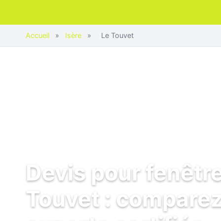
Accueil
»
Isère
»
Le Touvet
Devis pour fenêtre
Touvet : comparez