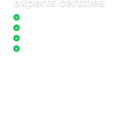
experts certifiés
Jusqu’à 3 devis comparés
✓
Entreprises locales vérifiées
✓
Pose garantie
✓
Aides et primes incluses
✓