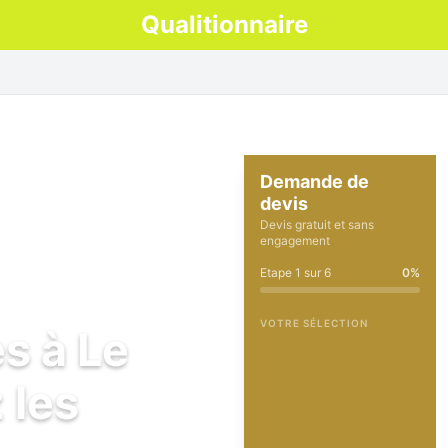
Qualitionnaire
Demande de
devis
Devis gratuit et sans
engagement
Etape
1
sur
6
0
%
VOTRE SÉLECTION
s à Le
 les