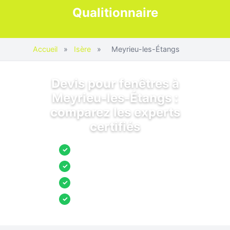
Qualitionnaire
Accueil
»
Isère
»
Meyrieu-les-Étangs
Devis pour fenêtres à
Meyrieu-les-Étangs :
comparez les experts
certifiés
Jusqu’à 3 devis comparés
✓
Entreprises locales vérifiées
✓
Pose garantie
✓
Aides et primes incluses
✓