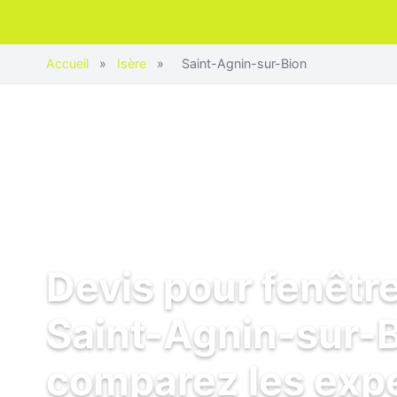
Accueil
»
Isère
»
Saint-Agnin-sur-Bion
Devis pour fenêtr
Saint-Agnin-sur-B
comparez les exp