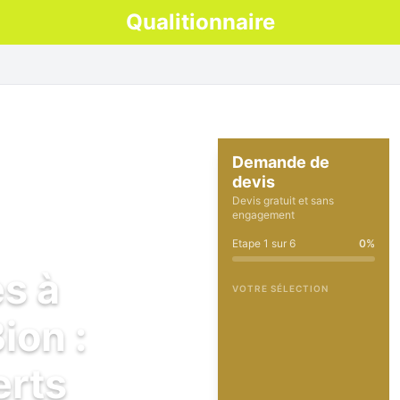
Qualitionnaire
Demande de
devis
Devis gratuit et sans
engagement
Etape
1
sur
6
0
%
es à
VOTRE SÉLECTION
ion :
erts