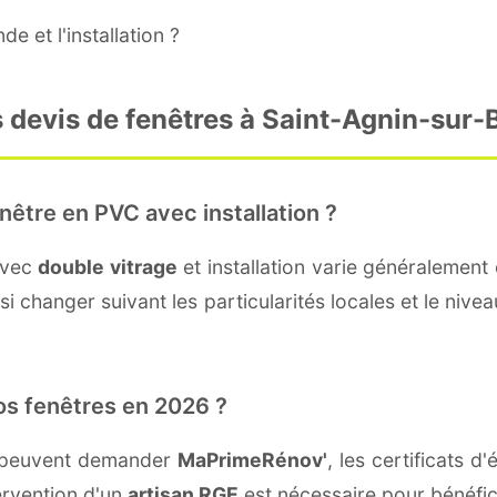
e et l'installation ?
 devis de fenêtres à Saint-Agnin-sur-
nêtre en PVC avec installation ?
avec
double vitrage
et installation varie généralement 
i changer suivant les particularités locales et le nivea
os fenêtres en 2026 ?
n peuvent demander
MaPrimeRénov'
, les certificats 
ervention d'un
artisan RGE
est nécessaire pour bénéfic