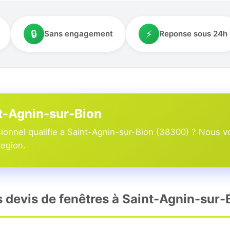
🔒
⚡
Sans engagement
Reponse sous 24h
nt-Agnin-sur-Bion
onnel qualifie a Saint-Agnin-sur-Bion (38300) ? Nous v
region.
s devis de fenêtres à Saint-Agnin-sur-