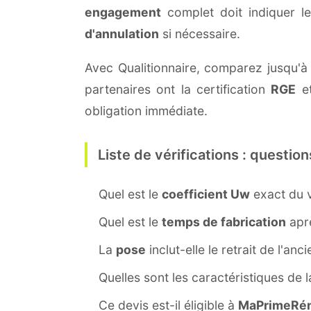
engagement
complet doit indiquer l
d'annulation
si nécessaire.
Avec Qualitionnaire, comparez jusqu'à t
partenaires ont la certification
RGE
et
obligation immédiate.
Liste de vérifications : question
Quel est le
coefficient Uw
exact du v
Quel est le
temps de fabrication
aprè
La
pose
inclut-elle le retrait de l'anc
Quelles sont les caractéristiques de 
Ce devis est-il éligible à
MaPrimeRén