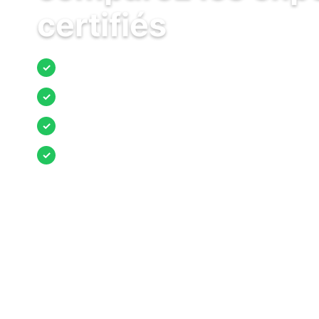
certifiés
Jusqu’à 3 devis comparés
✓
Entreprises locales vérifiées
✓
Pose garantie
✓
Aides et primes incluses
✓